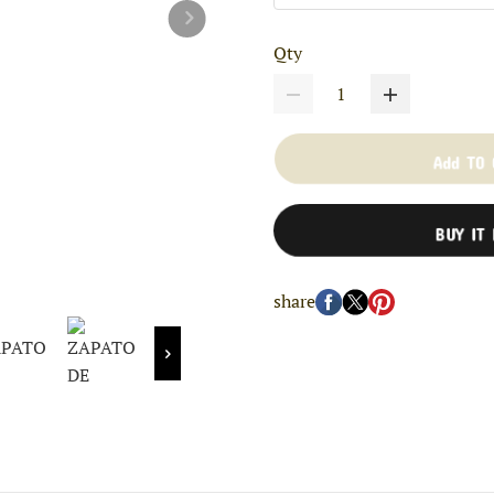
Qty
Add TO
BUY IT
share