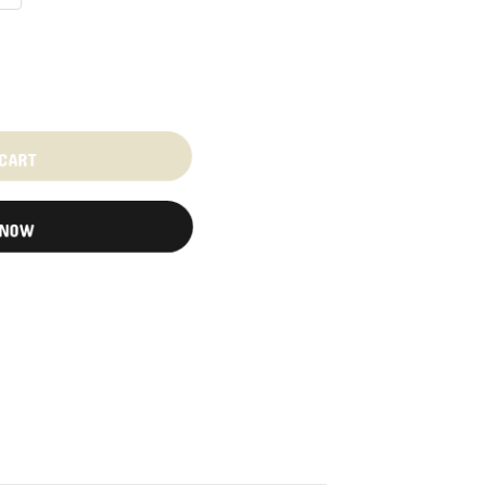
 CART
 NOW