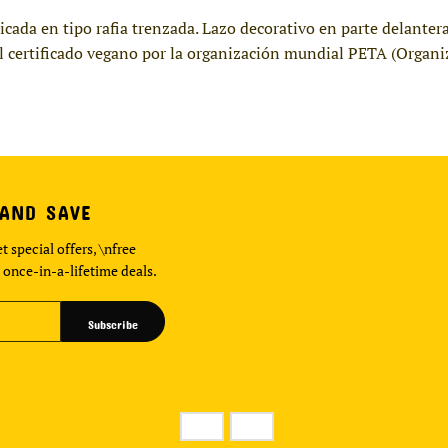
ricada en tipo rafia trenzada. Lazo decorativo en parte delante
l certificado vegano por la organización mundial PETA (Organiz
 AND SAVE
t special offers, \nfree
 once-in-a-lifetime deals.
Subscribe