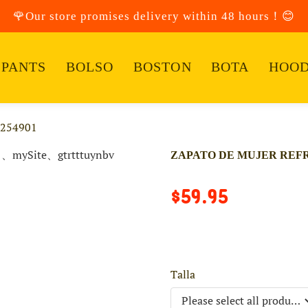
🌹Our store promises delivery within 48 hours！😊
PANTS
BOLSO
BOSTON
BOTA
HOOD
7254901
ZAPATO DE MUJER REFRE
$59.95
Talla