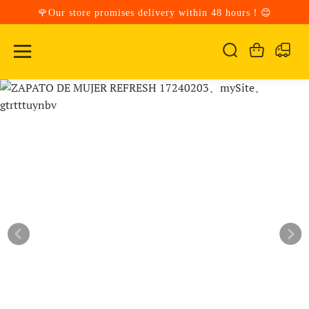
🌹Our store promises delivery within 48 hours！😊