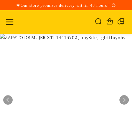
🌹Our store promises delivery within 48 hours！😊