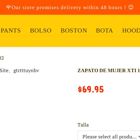
🌹Our store promises delivery within 48 hours！😊
PANTS
BOLSO
BOSTON
BOTA
HOOD
02
ZAPATO DE MUJER XTI 1
$69.95
Talla