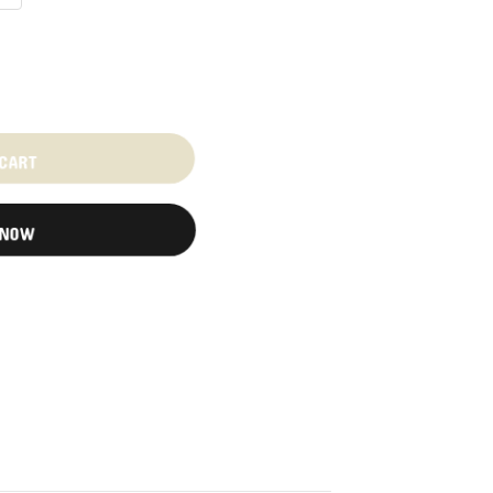
 CART
 NOW