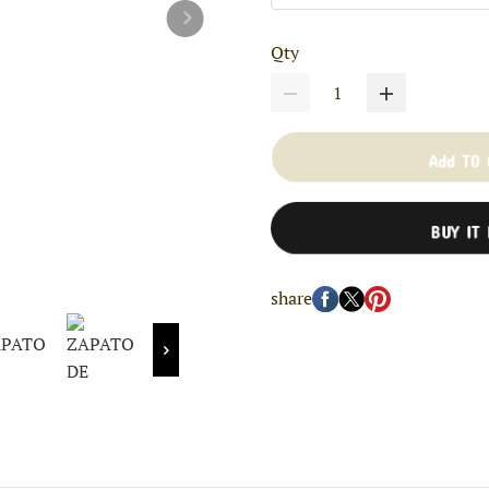
Qty
Add TO
BUY IT
share