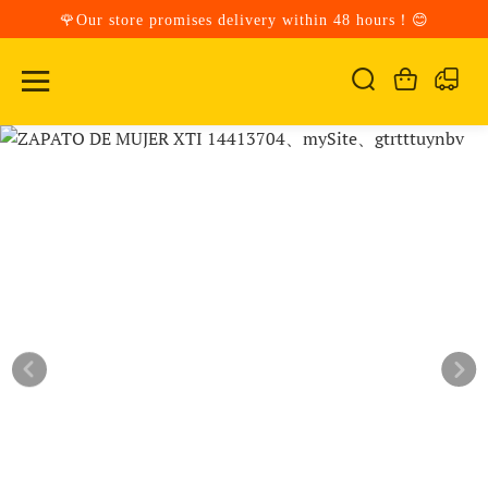
🌹Our store promises delivery within 48 hours！😊