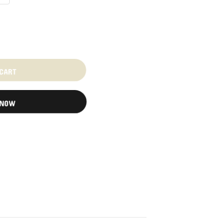
 CART
 NOW