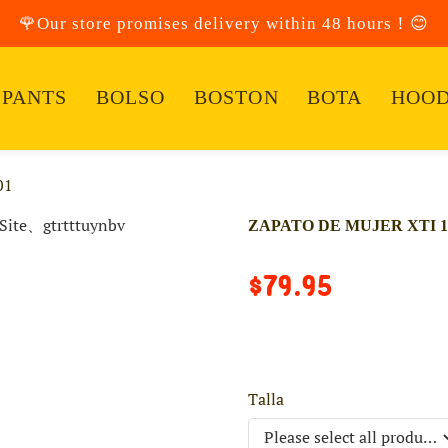
🌹Our store promises delivery within 48 hours！😊
PANTS
BOLSO
BOSTON
BOTA
HOOD
01
ZAPATO DE MUJER XTI 1
$79.95
Talla