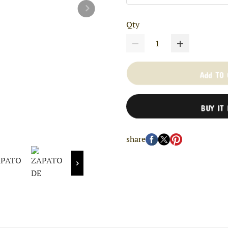
Qty
Add TO
BUY IT
share