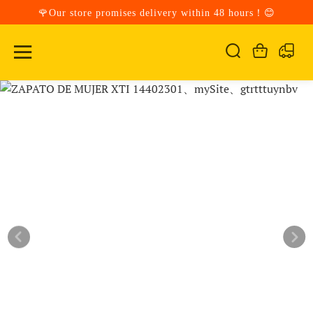
🌹Our store promises delivery within 48 hours！😊