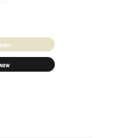
 CART
 NOW