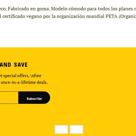
ueco. Fabricado en goma. Modelo cómodo para todos los planes m
l certificado vegano por la organización mundial PETA (Organiz
 AND SAVE
t special offers, \nfree
 once-in-a-lifetime deals.
Subscribe