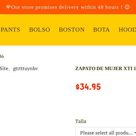
🌹Our store promises delivery within 48 hours！😊
PANTS
BOLSO
BOSTON
BOTA
HOOD
06
ZAPATO DE MUJER XTI 1
$34.95
Talla