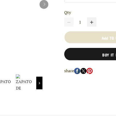
Qty
Add TO
BUY IT
share