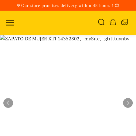
🌹Our store promises delivery within 48 hours！😊