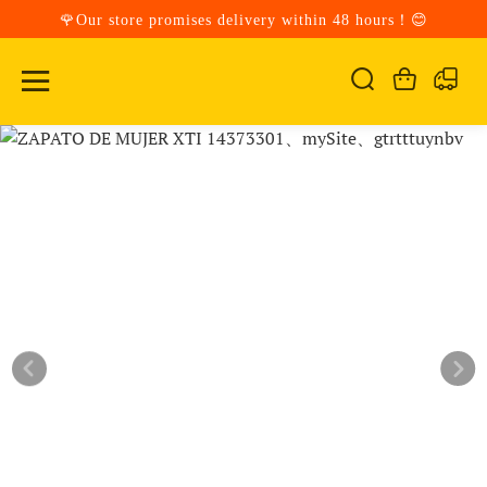
🌹Our store promises delivery within 48 hours！😊