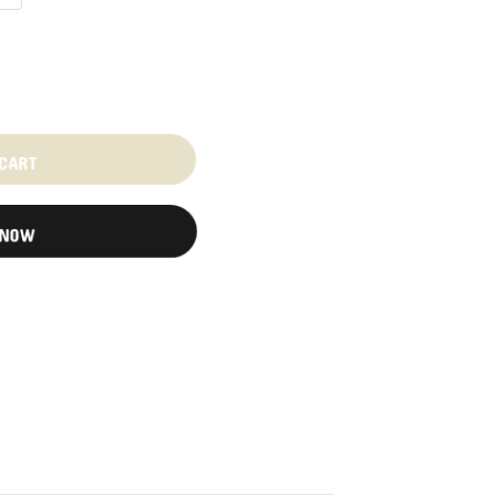
 CART
 NOW