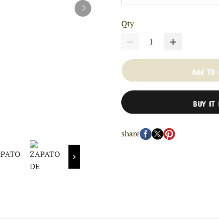
Qty
Add TO
BUY IT
share