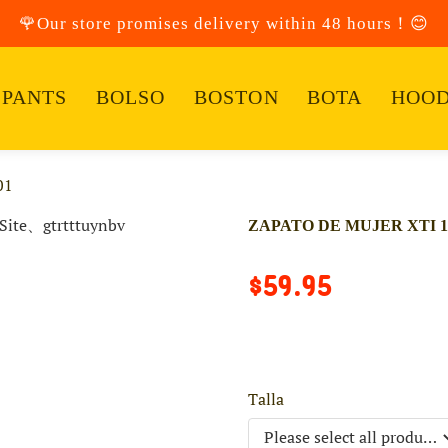
🌹Our store promises delivery within 48 hours！😊
PANTS
BOLSO
BOSTON
BOTA
HOOD
01
ZAPATO DE MUJER XTI 1
$59.95
Talla