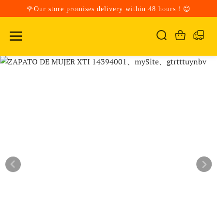
🌹Our store promises delivery within 48 hours！😊