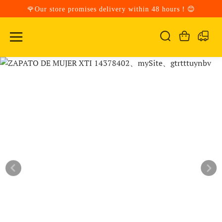
🌹Our store promises delivery within 48 hours！😊