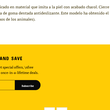
ricado en material que imita a la piel con acabado charol. Cierr
uela de goma dentada antideslizante. Este modelo ha obtenido el
os de los animales).
 AND SAVE
t special offers, \nfree
 once-in-a-lifetime deals.
Subscribe