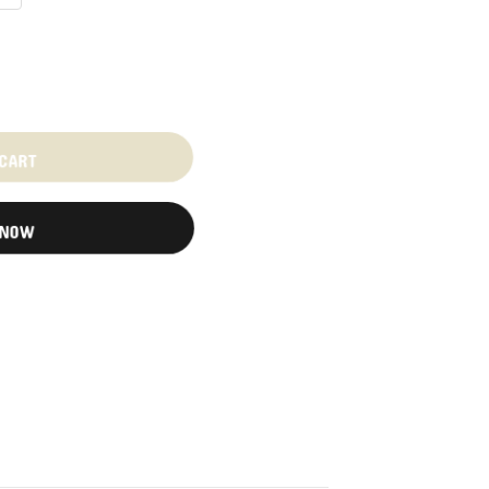
 CART
 NOW