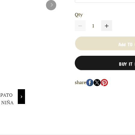
Qty
Add TO
BUY IT
share