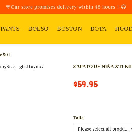
🌹Our store promises delivery within 48 hours！😊
PANTS
BOLSO
BOSTON
BOTA
HOOD
96801
ZAPATO DE NIÑA XTI KID
$59.95
Talla